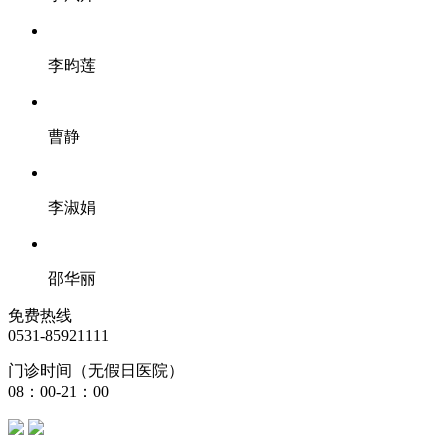
李昀莲
曹静
李淑娟
邵华丽
免费热线
0531-85921111
门诊时间（无假日医院）
08：00-21：00