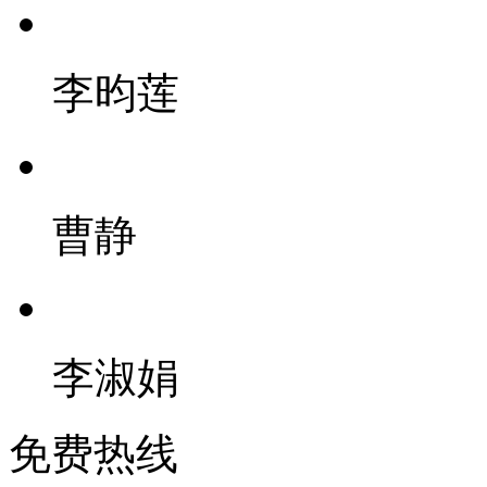
李昀莲
曹静
李淑娟
免费热线