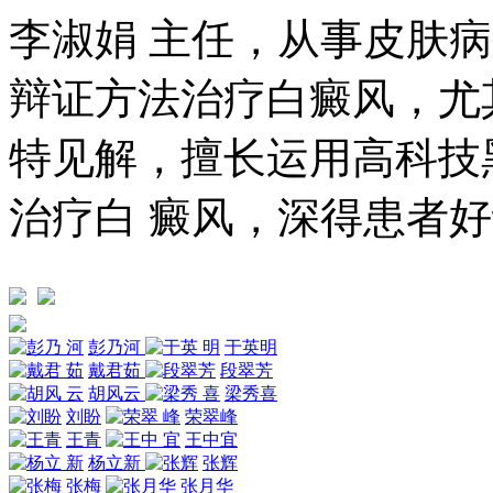
李淑娟 主任，从事皮肤
辩证方法治疗白癜风，尤
特见解，擅长运用高科技
治疗白 癜风，深得患者好评
彭乃河
于英明
戴君茹
段翠芳
胡风云
梁秀喜
刘盼
荣翠峰
王青
王中宜
杨立新
张辉
张梅
张月华