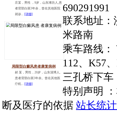
庄某，男性 ，9岁，山东潍坊人,患
690291991
者背部白斑3年余，曾在其他医院
就诊...
[详细]
联系地址：济
米路南
乘车路线： 市
112、K57
局限型白癜风患者康复病例
郝 某，男性，20岁，山东淄博人,
三孔桥下车
患者背部白斑3年余。曾在其他医
疗机...
[详细]
特别声明 
断及医疗的依据
站长统计